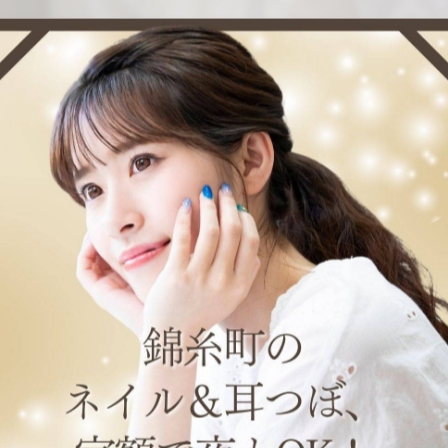
ョン #ぷっくりネイル #y2k #y2kネイル #韓国ネイル
ia nail（ネロリアネイル）」へどうぞ！ 東京都墨田区
スネイル、ラメグラデーション、マグネット、オーロラ、
ルサロンをお探しの方は、ぜひお問い合わせください！
一覧に戻る