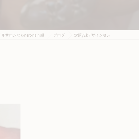
ロンならneroria nail
ブログ
定額y2kデザイン🪩🎶