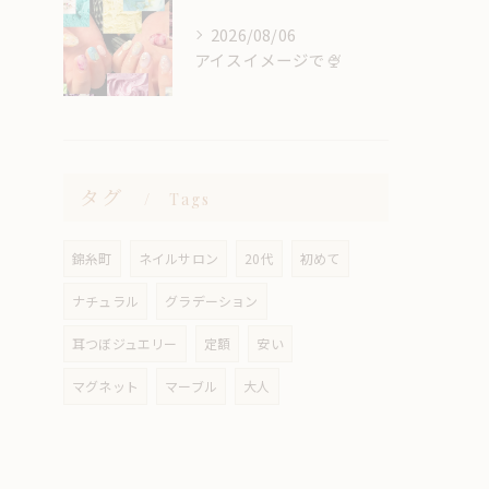
2026/08/06
アイスイメージで🍨
タグ
Tags
錦糸町
ネイルサロン
20代
初めて
ナチュラル
グラデーション
耳つぼジュエリー
定額
安い
マグネット
マーブル
大人