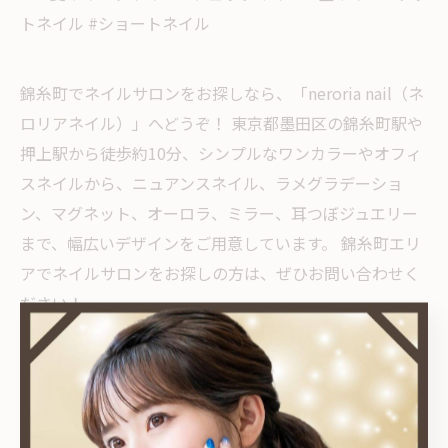
トネイル #ショートネイル
錦糸町でネイルサロンをお探しなら、「neroria nail（ネ
ロリアネイル）」へどうぞ！ 東京都墨田区の錦糸町駅や
押上駅から徒歩約10分、シンプルなワンカラーやオフィ
スネイルから、ニュアンスネイル、ラメグラデーショ
ン、マグネット、オーロラ、ミラー、耳つぼジュエリー
まで、幅広いデザインをご用意しています。 錦糸町エリ
アでネイルサロンをお探しの方は、ぜひお問い合わせく
ださい！
< 前のページ
一覧に戻る
次のページ >