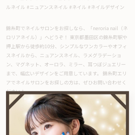
ルネイル #ニュアンスネイル #ネイル #ネイルデザイン
錦糸町でネイルサロンをお探しなら、「neroria nail（ネ
ロリアネイル）」へどうぞ！ 東京都墨田区の錦糸町駅や
押上駅から徒歩約10分、シンプルなワンカラーやオフィ
スネイルから、ニュアンスネイル、ラメグラデーショ
ン、マグネット、オーロラ、ミラー、耳つぼジュエリー
まで、幅広いデザインをご用意しています。 錦糸町エリ
アでネイルサロンをお探しの方は、ぜひお問い合わせく
ださい！
< 前のページ
一覧に戻る
次のページ >