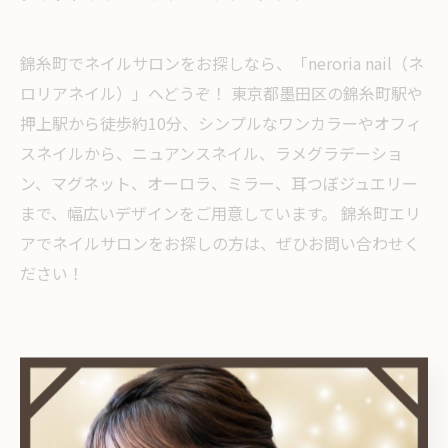
錦糸町でネイルサロンをお探しなら、「neroria nail（ネ
ロリアネイル）」へどうぞ！ 東京都墨田区の錦糸町駅や
押上駅から徒歩約10分、シンプルなワンカラーやオフィ
スネイルから、ニュアンスネイル、ラメグラデーショ
ン、マグネット、オーロラ、ミラー、耳つぼジュエリー
まで、幅広いデザインをご用意しています。 錦糸町エリ
アでネイルサロンをお探しの方は、ぜひお問い合わせく
ださい！
< 前のページ
一覧に戻る
次のページ >