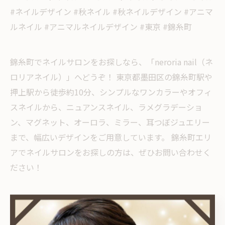
#ネイルデザイン #秋ネイル #秋ネイルデザイン #アニマ
ルネイル #アニマルネイルデザイン #東京 #錦糸町
錦糸町でネイルサロンをお探しなら、「neroria nail（ネ
ロリアネイル）」へどうぞ！ 東京都墨田区の錦糸町駅や
押上駅から徒歩約10分、シンプルなワンカラーやオフィ
スネイルから、ニュアンスネイル、ラメグラデーショ
ン、マグネット、オーロラ、ミラー、耳つぼジュエリー
まで、幅広いデザインをご用意しています。 錦糸町エリ
アでネイルサロンをお探しの方は、ぜひお問い合わせく
ださい！
< 前のページ
一覧に戻る
次のページ >