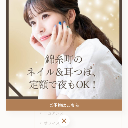
関連タグ
#錦糸町
カテゴリー
Categories
全てのカテゴリー
耳つぼ
プライベートサロン
ご予約はこちら
ニュアンス
ご予約はこちら
オフィス