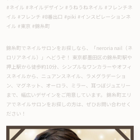
#ネイル #ネイルデザイン #うねうねネイル #フレンチネ
イル #フレンチ #8番出口 #piki #インスピレーションネ
イル #東京 #錦糸町
錦糸町でネイルサロンをお探しなら、「neroria nail（ネ
ロリアネイル）」へどうぞ！ 東京都墨田区の錦糸町駅や
押上駅から徒歩約10分、シンプルなワンカラーやオフィ
スネイルから、ニュアンスネイル、ラメグラデーショ
ン、マグネット、オーロラ、ミラー、耳つぼジュエリー
まで、幅広いデザインをご用意しています。 錦糸町エリ
アでネイルサロンをお探しの方は、ぜひお問い合わせく
ださい！