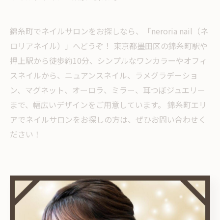
錦糸町でネイルサロンをお探しなら、「neroria nail（ネ
ロリアネイル）」へどうぞ！ 東京都墨田区の錦糸町駅や
押上駅から徒歩約10分、シンプルなワンカラーやオフィ
スネイルから、ニュアンスネイル、ラメグラデーショ
ン、マグネット、オーロラ、ミラー、耳つぼジュエリー
まで、幅広いデザインをご用意しています。 錦糸町エリ
アでネイルサロンをお探しの方は、ぜひお問い合わせく
ださい！
< 前のページ
一覧に戻る
次のページ >