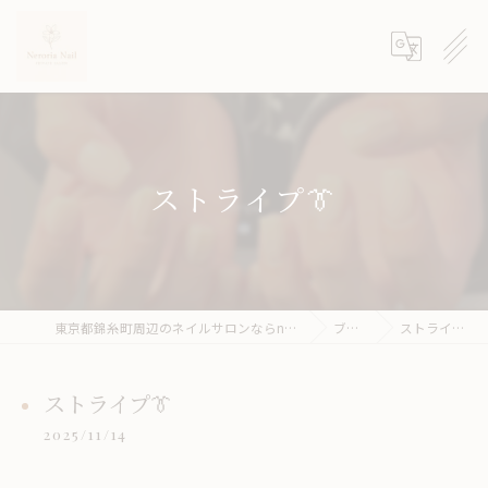
ストライプ👔
東京都錦糸町周辺のネイルサロンならneroria nail
ブログ
ストライプ👔
ストライプ👔
2025/11/14