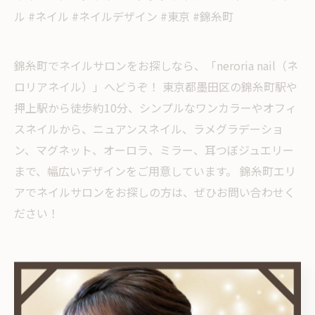
ル #ネイル #ネイルデザイン #東京 #錦糸町
錦糸町でネイルサロンをお探しなら、「neroria nail（ネ
ロリアネイル）」へどうぞ！ 東京都墨田区の錦糸町駅や
押上駅から徒歩約10分、シンプルなワンカラーやオフィ
スネイルから、ニュアンスネイル、ラメグラデーショ
ン、マグネット、オーロラ、ミラー、耳つぼジュエリー
まで、幅広いデザインをご用意しています。 錦糸町エリ
アでネイルサロンをお探しの方は、ぜひお問い合わせく
ださい！
< 前のページ
一覧に戻る
次のページ >