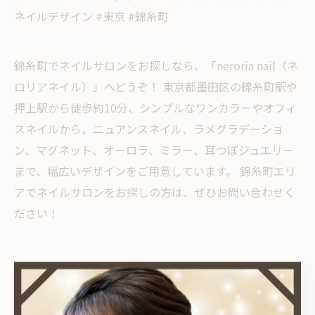
ネイルデザイン #東京 #錦糸町
錦糸町でネイルサロンをお探しなら、「neroria nail（ネ
ロリアネイル）」へどうぞ！ 東京都墨田区の錦糸町駅や
押上駅から徒歩約10分、シンプルなワンカラーやオフィ
スネイルから、ニュアンスネイル、ラメグラデーショ
ン、マグネット、オーロラ、ミラー、耳つぼジュエリー
まで、幅広いデザインをご用意しています。 錦糸町エリ
アでネイルサロンをお探しの方は、ぜひお問い合わせく
ださい！
< 前のページ
一覧に戻る
次のページ >