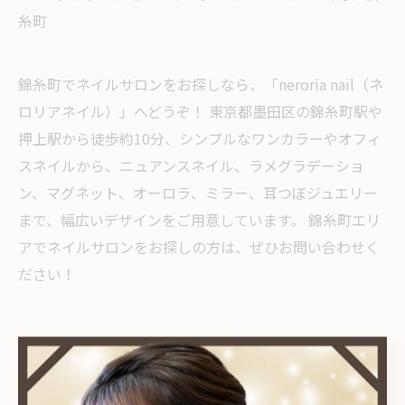
糸町
錦糸町でネイルサロンをお探しなら、「neroria nail（ネ
ロリアネイル）」へどうぞ！ 東京都墨田区の錦糸町駅や
押上駅から徒歩約10分、シンプルなワンカラーやオフィ
スネイルから、ニュアンスネイル、ラメグラデーショ
ン、マグネット、オーロラ、ミラー、耳つぼジュエリー
まで、幅広いデザインをご用意しています。 錦糸町エリ
アでネイルサロンをお探しの方は、ぜひお問い合わせく
ださい！
< 前のページ
一覧に戻る
次のページ >