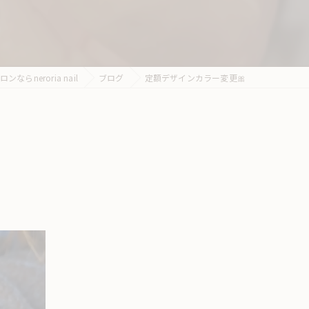
らneroria nail
ブログ
定額デザインカラー変更🎀