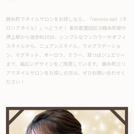
錦糸町でネイルサロンをお探しなら、「neroria nail（ネ
ロリアネイル）」へどうぞ！ 東京都墨田区の錦糸町駅や
押上駅から徒歩約10分、シンプルなワンカラーやオフィ
スネイルから、ニュアンスネイル、ラメグラデーショ
ン、マグネット、オーロラ、ミラー、耳つぼジュエリー
まで、幅広いデザインをご用意しています。 錦糸町エリ
アでネイルサロンをお探しの方は、ぜひお問い合わせく
ださい！
< 前のページ
一覧に戻る
次のページ >