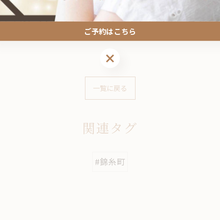
ia nail（ネロリアネイル）」へどうぞ！ 東京都墨田区
スネイル、ラメグラデーション、マグネット、オーロラ、
ご予約はこちら
ルサロンをお探しの方は、ぜひお問い合わせください！
ご予約はこちら
一覧に戻る
関連タグ
#錦糸町