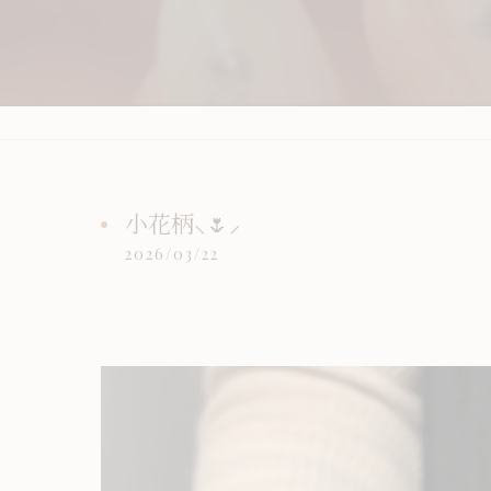
小花柄⸜🌷︎⸝‍
2026/03/22