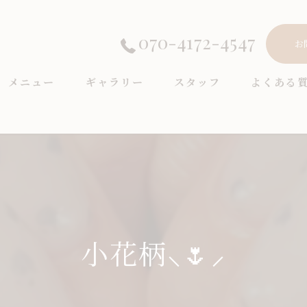
070-4172-4547
お
メニュー
ギャラリー
スタッフ
よくある
小花柄⸜🌷︎⸝‍