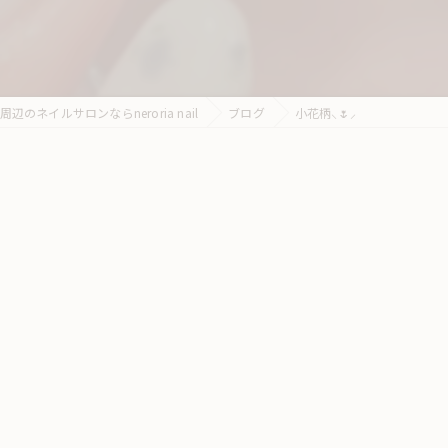
辺のネイルサロンならneroria nail
ブログ
小花柄⸜🌷︎⸝‍