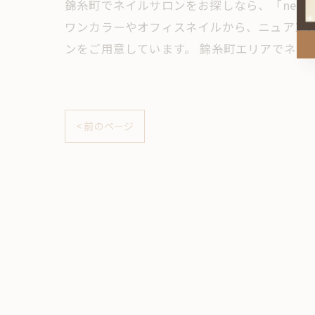
錦糸町でネイルサロンをお探しなら、「neror
ワンカラーやオフィスネイルから、ニュアン
ンをご用意しています。 錦糸町エリアでネイ
< 前のページ