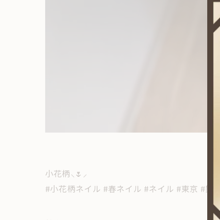
小花柄⸜🌷︎⸝‍
#小花柄ネイル #春ネイル #ネイル #東京 #錦