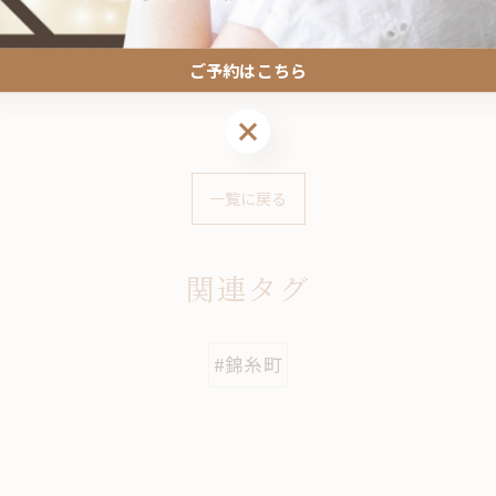
ia nail（ネロリアネイル）」へどうぞ！ 東京都墨田区
スネイル、ラメグラデーション、マグネット、オーロラ、
ご予約はこちら
ルサロンをお探しの方は、ぜひお問い合わせください！
ご予約はこちら
一覧に戻る
関連タグ
#錦糸町