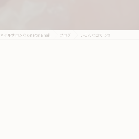
ルサロンならneroria nail
ブログ
いろんな白で☁️🫧