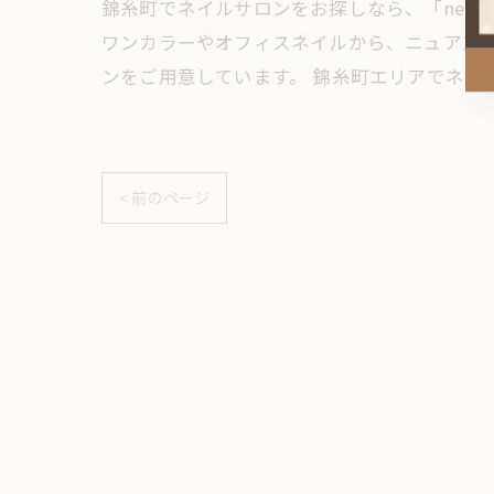
錦糸町でネイルサロンをお探しなら、「neror
ワンカラーやオフィスネイルから、ニュアン
ンをご用意しています。 錦糸町エリアでネイ
< 前のページ