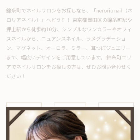
錦糸町でネイルサロンをお探しなら、「neroria nail（ネ
ロリアネイル）」へどうぞ！ 東京都墨田区の錦糸町駅や
押上駅から徒歩約10分、シンプルなワンカラーやオフィ
スネイルから、ニュアンスネイル、ラメグラデーショ
ン、マグネット、オーロラ、ミラー、耳つぼジュエリー
まで、幅広いデザインをご用意しています。 錦糸町エリ
アでネイルサロンをお探しの方は、ぜひお問い合わせく
ださい！
< 前のページ
一覧に戻る
次のページ >
関連タグ