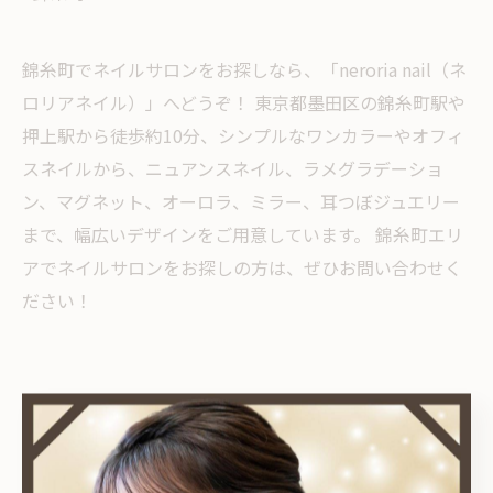
錦糸町でネイルサロンをお探しなら、「neroria nail（ネ
ロリアネイル）」へどうぞ！ 東京都墨田区の錦糸町駅や
押上駅から徒歩約10分、シンプルなワンカラーやオフィ
スネイルから、ニュアンスネイル、ラメグラデーショ
ン、マグネット、オーロラ、ミラー、耳つぼジュエリー
まで、幅広いデザインをご用意しています。 錦糸町エリ
アでネイルサロンをお探しの方は、ぜひお問い合わせく
ださい！
< 前のページ
一覧に戻る
次のページ >