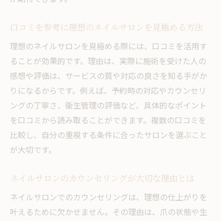
由
自分の個性を活かすネイルサロンの楽しみ
口コミを参考に理想のネイルサロンを見極める方法
方
理想のネイルサロンを見極める際には、口コミを活用す
ネイルサロンで季節感を楽しむデザイン提
ることが効果的です。理由は、実際に施術を受けた人の
案
感想や評価は、サービスの質や対応の良さを知る手がか
理想の仕上がりが叶うネイルサロンの特徴
りになるからです。例えば、予約時の対応やカウンセリ
トレンドデザインを楽しみたい方におすすめの
ングの丁寧さ、衛生管理の評価など、具体的なポイント
ネイルサロン活用法
を口コミから読み取ることができます。複数の口コミを
比較し、自分の重視する条件に合ったサロンを選ぶこと
最新トレンドを体験できるネイルサロンの
が大切です。
選び方
話題のデザインが豊富なネイルサロンの活
ネイルサロンのカウンセリングが大切な理由とは
用法
ネイルサロンでのカウンセリングは、理想の仕上がりを
SNS映えするネイルサロンのデザイン提案
叶えるために欠かせません。その理由は、爪の状態や生
持ち込みデザイン対応ネイルサロンの魅力