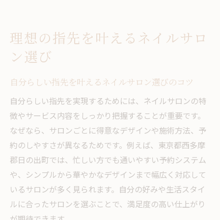
ネイルサロンのカウンセリングが大切な理
由とは
理想の指先を叶えるネイルサロ
ライフスタイルに合うネイルサロンを探す
ン選び
ポイント
ネイルサロン選びで重視したい衛生管理の
自分らしい指先を叶えるネイルサロン選びのコツ
チェック
自分らしい指先を実現するためには、ネイルサロンの特
信頼できるネイルサロンを見つけるための
徴やサービス内容をしっかり把握することが重要です。
質問集
なぜなら、サロンごとに得意なデザインや施術方法、予
東京都西多摩郡日の出町で叶う自分らしいネイ
約のしやすさが異なるためです。例えば、東京都西多摩
ル体験
郡日の出町では、忙しい方でも通いやすい予約システム
ネイルサロンで実現する自分だけのオーダ
や、シンプルから華やかなデザインまで幅広く対応して
ーデザイン
いるサロンが多く見られます。自分の好みや生活スタイ
サロンで叶える癒しと美しさの両立体験
ルに合ったサロンを選ぶことで、満足度の高い仕上がり
ネイルサロンでのカスタム施術が人気の理
が期待できます。