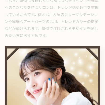
ぜなら、SNSに投稿したくなるようなデザイン性や細部
へのこだわりを持つサロンは、トレンド感や個性を重視
しているからです。例えば、人気のカラーグラデーショ
ンや繊細なアートパーツの活用、トレンドカラーの提案
などが挙げられます。SNSで注目されるデザインを楽し
みたい方におすすめです。
持ち込みデザイン対応ネイルサロンの魅力
持ち込みデザインに対応しているネイルサロンには、理
想の仕上がりを追求できる魅力があります。理由は、自
分のイメージや参考画像をもとに、プロの技術で再現し
てもらえるためです。具体的には、SNSや雑誌で見つけ
たお気に入りのデザインを相談し、カラーやパーツをカ
スタマイズする方法が有効です。持ち込み対応サロンな
ら、よりパーソナルなネイル体験ができるでしょう。