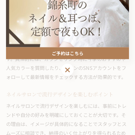
トレンド情報を得るためのネイルサロン活用術
最新トレンド情報を得るには、ネイルサロンを情報源と
して積極的に活用することがポイントです。なぜなら、
サロンスタッフは業界の新情報やトレンドデザインに常
に触れているため、直接アドバイスをもらえるからで
ご予約はこちら
す。具体的には、カウンセリング時に今季のおすすめや
人気カラーを質問したり、サロンのSNSアカウントをフ
ご予約はこちら
ォローして最新情報をチェックする方法が効果的です。
ネイルサロンで流行デザインを楽しむポイント
ネイルサロンで流行デザインを楽しむには、事前にトレ
ンドや自分の好みを明確にしておくことが大切です。そ
の理由は、イメージが具体的になることでスタッフとス
ムーズに相談でき、納得のいく仕上がりを得られるため