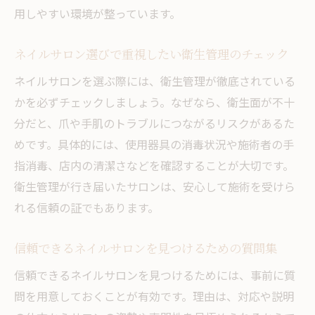
用しやすい環境が整っています。
ント
爪にやさしいネイルサロンのサービスとは
ネイルサロン選びで重視したい衛生管理のチェック
忙しい毎日でも通いやすいネイルサロンのポイ
ネイルサロンを選ぶ際には、衛生管理が徹底されている
ント
かを必ずチェックしましょう。なぜなら、衛生面が不十
ネイルサロンのネット予約でスムーズな来
分だと、爪や手肌のトラブルにつながるリスクがあるた
店体験
めです。具体的には、使用器具の消毒状況や施術者の手
通いやすいネイルサロンの営業時間をチェ
指消毒、店内の清潔さなどを確認することが大切です。
ック
衛生管理が行き届いたサロンは、安心して施術を受けら
アクセス便利なネイルサロンの選び方
れる信頼の証でもあります。
仕事帰りにも立ち寄れるネイルサロンの特
徴
信頼できるネイルサロンを見つけるための質問集
短時間施術が可能なネイルサロンの魅力
信頼できるネイルサロンを見つけるためには、事前に質
支払い方法が豊富なネイルサロンの利便性
問を用意しておくことが有効です。理由は、対応や説明