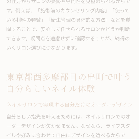
リラックス空間で叶える癒しのネイル体験
の仕方からサロンの姿勢や専門性を見極められるからで
す。例えば、「施術前のカウンセリング内容」「使って
プライベート空間が魅力のネイルサロンを
いる材料の特徴」「衛生管理の具体的な方法」などを質
探す
問することで、安心して任せられるサロンかどうか判断
癒しの時間を提供するネイルサロンの工夫
できます。疑問点を遠慮せずに確認することが、納得の
完全個室対応ネイルサロンのメリット
いくサロン選びにつながります。
リラクゼーション重視のネイルサロンで心
もケア
落ち着いた雰囲気のネイルサロンで寛ぐコ
東京都西多摩郡日の出町で叶う
ツ
自分らしいネイル体験
ネイルサロン選びで空間づくりをチェック
ネイルアート初心者が安心して通うためのコツ
ネイルサロンで実現する自分だけのオーダーデザイン
ネイルサロン初心者向けのカウンセリング
自分らしい指先を叶えるためには、ネイルサロンでのオ
活用法
ーダーデザインが欠かせません。なぜなら、ライフスタ
初めてでも緊張しないネイルサロンの選び
イルや好みに合わせて自由にデザインを選べるからで