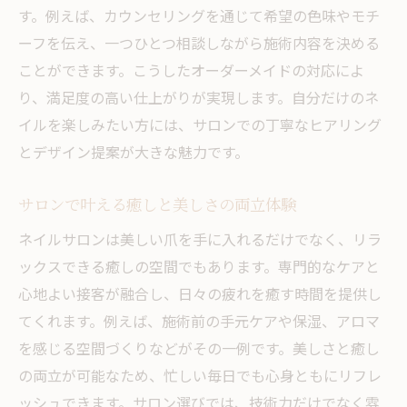
方
す。例えば、カウンセリングを通じて希望の色味やモチ
事前相談で安心できるネイルサロンの特徴
ーフを伝え、一つひとつ相談しながら施術内容を決める
ことができます。こうしたオーダーメイドの対応によ
予算や希望を伝えるネイルサロンでのポイ
り、満足度の高い仕上がりが実現します。自分だけのネ
ント
イルを楽しみたい方には、サロンでの丁寧なヒアリング
施術例やスタッフ情報を事前に調べるコツ
とデザイン提案が大きな魅力です。
ネイルサロンデビューを成功させるための
準備
サロンで叶える癒しと美しさの両立体験
自分に合ったネイルサロンを見つけるヒント集
ネイルサロンは美しい爪を手に入れるだけでなく、リラ
ネイルサロンの比較で自分に最適な選択を
ックスできる癒しの空間でもあります。専門的なケアと
する方法
心地よい接客が融合し、日々の疲れを癒す時間を提供し
口コミやSNSで情報収集するネイルサロン
てくれます。例えば、施術前の手元ケアや保湿、アロマ
探し
を感じる空間づくりなどがその一例です。美しさと癒し
ネイルサロンの雰囲気や施術例を確認する
の両立が可能なため、忙しい毎日でも心身ともにリフレ
コツ
ッシュできます。サロン選びでは、技術力だけでなく雰