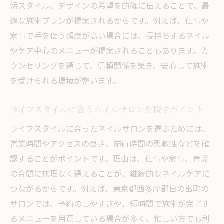
活スタイル、デザインの希望を的確に伝えることで、最
トレンド情報を得るためのネイルサロン活
適な施術プランが提案されるからです。例えば、仕事や
用術
家事で手を使う頻度が高い場合には、長持ちするネイル
ネイルサロンで流行デザインを楽しむポイ
やケア中心のメニューが提案されることもあります。カ
ント
ウンセリングを通じて、信頼関係を築き、安心して施術
深爪や爪の健康に配慮したケアが充実した理由
を受けられる環境が整います。
とは
爪の悩みを解消するネイルサロンの専門ケ
ライフスタイルに合うネイルサロンを探すポイント
ア
ライフスタイルに合ったネイルサロンを選ぶためには、
深爪でも安心なネイルサロンのサポート体
営業時間やアクセスの良さ、施術時間の柔軟性などを確
制
認することがポイントです。理由は、仕事や家事、育児
健康な爪を育てるネイルサロンの施術内容
の合間に無理なく通えることが、継続的なネイルケアに
つながるからです。例えば、東京都西多摩郡日の出町の
ネイルサロンで受けられる保湿と補強の工
サロンでは、予約のしやすさや、短時間で施術が完了す
夫
るメニューを用意している場合が多く、忙しい方でも利
ネイルサロン選びで健康面を重視するポイ