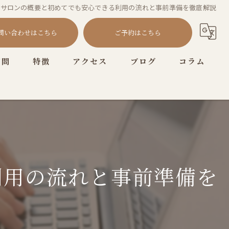
ルサロンの概要と初めてでも安心できる利用の流れと事前準備を徹底解説
問い合わせはこちら
ご予約はこちら
質問
特徴
アクセス
ブログ
コラム
耳つぼ
プライベートサロン
ニュアンス
オフィス
利用の流れと事前準備を
シンプル