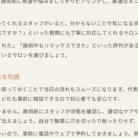
。施術前に希望や悩みをしっかりヒアリングし、最適なメ
ネイルサロン初めてで爪の状態が不安な方へ
ネイルサロン利用時に爪を隠す必要はある？
ってくれるスタッフがいると、分からないことや気になる
ネイルサロンで爪の悩みを相談するポイント
気ですか？」といった質問にも丁寧に対応してくれるサロ
自分に合うデザイン選びで満足度アップ
くれた」「施術中もリラックスできた」といった評判があ
ネイルサロンで理想のデザインを伝えるコツ
ているサロンを選びましょう。
ネイルサロン初めてのデザイン選びの基本
ネイルサロンで人気のデザイン傾向と特徴
基本知識
ネイルサロン初心者におすすめのデザイン提案
ご予約はこちら
ご予約はこちら
を知っておくことで当日の流れもスムーズになります。代
ネイルサロンで後悔しないデザイン選びの流れ
、どれも事前に相談できるので初心者でも安心です。
ネイルサロンの基本知識と初回の注意点
りません。施術前にスタッフが状態を確認し、適切なケア
ネイルサロン初心者が知っておくべき基礎知識
ず伝えましょう。自分で無理に爪を切ったり削ったりせず
ネイルサロン初回利用時の流れとマナー解説
多いので、事前に電話やウェブで予約しておきましょう。
ネイルサロンで失敗しないための注意事項とは