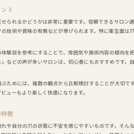
ネイルサロン前に爪を切るべきか迷ったとき
イント
ネイルサロン行く前の手元ケアと準備方法
任せられるかどうかは非常に重要です。信頼できるサロン
ネイルサロン事前準備で失敗しないコツ
フの技術や資格の有無などが挙げられます。特に衛生面は
ネイルサロン初めてでも大丈夫な爪の状態
不安を解消するネイルサロンの施術の流れ
の体験談を参考にすることで、雰囲気や施術内容の傾向を
ネイルサロン施術当日の流れを徹底解説
た」などの声が多いサロンは、初心者にもおすすめです。
ネイルサロンでのカウンセリングの具体例
ネイルサロン施術中のよくある質問と答え
選ぶためには、複数の観点から比較検討することが大切で
ネイルサロン初めてでも安心の流れと雰囲気
デビューもより楽しく快適になります。
ネイルサロンの施術時間や注意点を紹介
短い爪や汚れでもOKなサロン利用のコツ
の特徴
ネイルサロンは短い爪でも気軽に利用可能
流れや自分の爪の状態に不安を感じやすいものです。そん
ネイルサロンで爪の汚れが気になる場合の対応