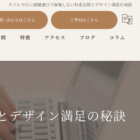
ネイルサロン店舗選びで後悔しない料金比較とデザイン満足の秘訣
問い合わせはこちら
ご予約はこちら
質問
特徴
アクセス
ブログ
コラム
耳つぼ
プライベートサロン
ニュアンス
オフィス
とデザイン満足の秘訣
シンプル