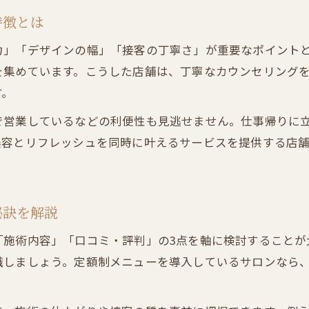
料金比較で分かるネイルサロン店舗のコスパ重視法
特徴とは
ネイルサロン店舗の料金と仕上がりのバランスを考
力」「デザインの幅」「接客の丁寧さ」が重要なポイント
ネイルサロン店舗料金の隠れたポイントを見逃さな
を集めています。こうした店舗は、丁寧なカウンセリング
ネイルサロン店舗ごとの料金体系と選び方の違い
す。
デザイン満足度が高まる店舗探しの極意
で営業しているなどの利便性も見逃せません。仕事帰りに
ネイルサロン店舗で理想のデザインを叶える秘訣
美容とリフレッシュを同時に叶えるサービスを提供する店
デザイン満足度が高いネイルサロン店舗の特徴を解
ネイルサロン店舗のサンプルとデザイン選びのコツ
ネイルサロン店舗選びで後悔しないデザイン重視法
秘訣を解説
ネイルサロン店舗で流行デザインを楽しむポイント
「施術内容」「口コミ・評判」の3点を軸に検討することが
セルフネイルと店舗利用の違いを徹底解説
識しましょう。定額制メニューを導入しているサロンなら
セルフとネイルサロン店舗利用のコスト比較ポイン
ネイルサロン店舗施術とセルフの仕上がりの違い