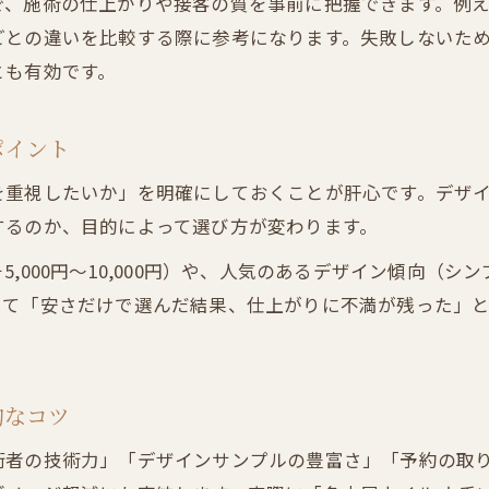
、施術の仕上がりや接客の質を事前に把握できます。例えば
ネイルサロン店舗利用とセルフの持ちや時短メリッ
ごとの違いを比較する際に参考になります。失敗しないた
ネイルサロン店舗とセルフネイルの初期投資比較
とも有効です。
セルフかネイルサロン店舗か選ぶための判断基準
納得の店舗選択で失敗しないために必要な視点
ポイント
ネイルサロン店舗選択で見落としがちな注意点
を重視したいか」を明確にしておくことが肝心です。デザ
ネイルサロン店舗を長く利用するための選び方
するのか、目的によって選び方が変わります。
ネイルサロン店舗選びで後悔しないための比較法
,000円〜10,000円）や、人気のあるデザイン傾向（
ネイルサロン店舗選択時の口コミや評価の活用術
ご予約はこちら
ご予約はこちら
して「安さだけで選んだ結果、仕上がりに不満が残った」
ネイルサロン店舗の営業時間や立地の重要性
ネイルサロン店舗選びで後悔しない新常識
ネイルサロン店舗選びの新しい基準と考え方
的なコツ
ネイルサロン店舗の料金と満足度を両立させる方法
術者の技術力」「デザインサンプルの豊富さ」「予約の取
ネイルサロン店舗選びで重視したい最新トレンド